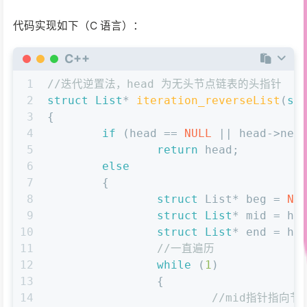
代码实现如下（C 语言）：
C++
1
//迭代逆置法，head 为无头节点链表的头指针
2
struct
List
* 
iteration_reverseList
(
st
3
{
4
if
 (head == 
NULL
 || head->nex
5
return
 head;
6
else
7
	{
8
struct
 List* beg = 
NU
9
struct
List
* mid = he
10
struct
List
* end = he
11
//一直遍历
12
while
 (
1
)
13
		{
14
//mid指针指向