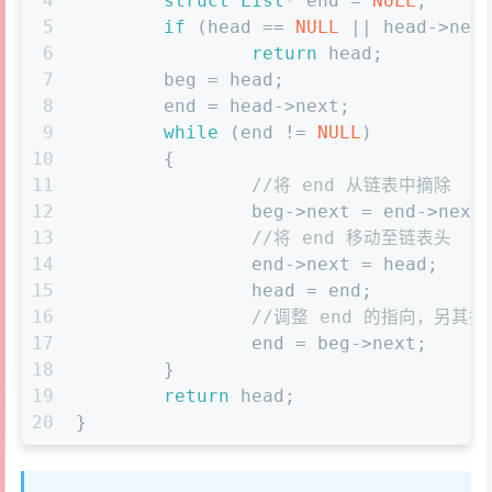
4
struct
List
* end = 
NULL
;
5
if
 (head == 
NULL
 || head->nex
6
return
 head;
7
	beg = head;
8
	end = head->next;
9
while
 (end != 
NULL
)
10
	{
11
//将 end 从链表中摘除
12
		beg->next = end->next
13
//将 end 移动至链表头
14
		end->next = head;
15
		head = end;
16
//调整 end 的指向，另其
17
		end = beg->next;
18
	}
19
return
 head;
20
}