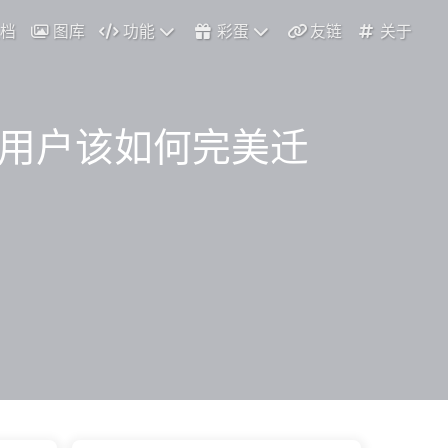
档
图库
功能
彩蛋
友链
关于
 多平台用户该如何完美迁