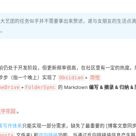
和大艺团的任务似乎并不需要拿出来赘述，遂与女朋友的生活点
腾。
前仍处于开发阶段，但更新频率很高，在社区里有一定的热度。
步步（指一个晚上）实现了
+
Obsidian
简悦
+
的 Markdown
编写 & 摘录 & 归纳 &
neDrive
FolderSync
。
数字花园
的博客写作体系
只能实现一部分需求，缺失了最重要的 [博客文章同
文件夹) 和
双向链接
功能。当通过反向链接将信息产生联
posts