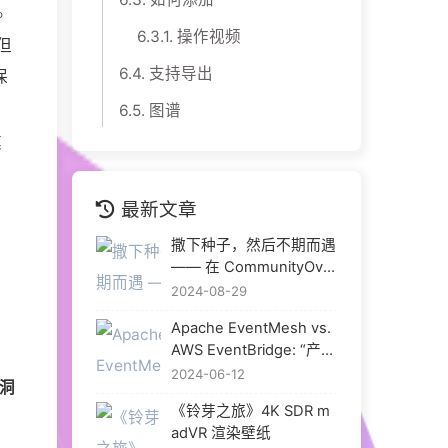
。
6.3.1.
操作视频
但
6.4.
支持导出
保
6.5.
图谱
模
最新文章
撒下种子，然后不期而遇
—— 在 CommunityOver
Code Asia 2024 与热爱
2024-08-29
重逢
Apache EventMesh vs.
AWS EventBridge: “产品
化” 是开源中间件的出路
2024-06-12
洞
吗？
《铃芽之旅》4K SDR m
adVR 渲染壁纸