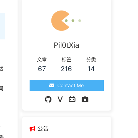
滴
Pil0tXia
文章
标签
分类
67
216
14
然
Contact Me
 同
步
公告
系