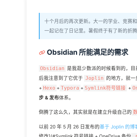
十个月后的再次更新。大一的学业、竞赛
一起记在了日记里。暑假终于有了新的折
Obsidian 所能满足的需求
是我逛少数派的时候看到的，目
Obsidian
后我注意到了它优于
的地方，就一
Joplin
+
+
+
+
Hexo
Typora
Symlink符号链接
O
步 & 发布
体系。
倒腾了这么久，其实就是在建立升级自己的
以前 20 年 5 月 26 日发布的
基于 Joplin 
修改](#Symlink 符号链接 + OneDrive 备份
_