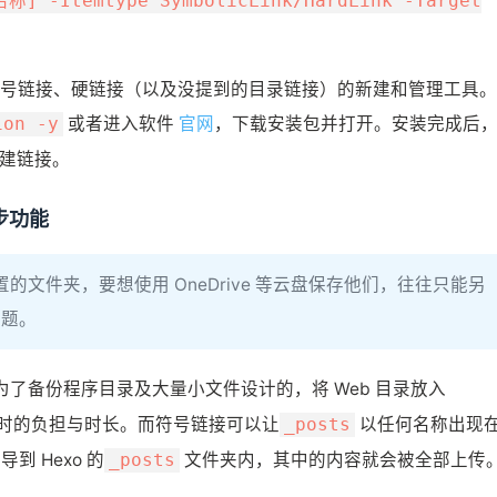
称] -Itemtype SymbolicLink/HardLink -Target
号链接、硬链接（以及没提到的目录链接）的新建和管理工具。
或者进入软件
官网
，下载安装包并打开。安装完成后
ion -y
建链接。
同步功能
置的文件夹，要想使用 OneDrive 等云盘保存他们，往往只能另
问题。
不是为了备份程序目录及大量小文件设计的，将 Web 目录放入
改” 时的负担与时长。而符号链接可以让
以任何名称出现
_posts
导到 Hexo 的
文件夹内，其中的内容就会被全部上传
_posts