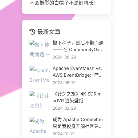
不会摄影的白帽子不是好机长！
最新文章
撒下种子，然后不期而遇
—— 在 CommunityOver
Code Asia 2024 与热爱
2024-08-29
重逢
Apache EventMesh vs.
AWS EventBridge: “产品
化” 是开源中间件的出路
2024-06-12
吗？
《铃芽之旅》4K SDR m
adVR 渲染壁纸
2024-02-29
成为 Apache Committer
只是我投身开源社区建设
的开始
2024-01-21