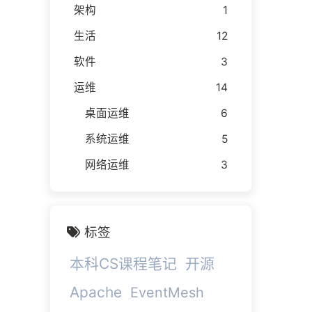
架构
1
生活
12
软件
3
运维
14
桌面运维
6
系统运维
5
网络运维
3
标签
本科CS课程笔记
开源
Apache
EventMesh