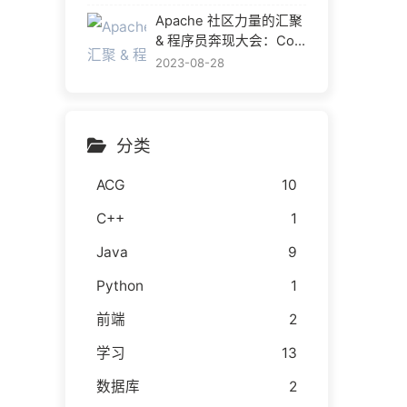
Apache 社区力量的汇聚
& 程序员奔现大会：Com
munityOverCode Asia 2
2023-08-28
023 给我的成长
分类
ACG
10
C++
1
Java
9
Python
1
前端
2
学习
13
数据库
2