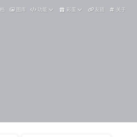
档
图库
功能
彩蛋
友链
关于