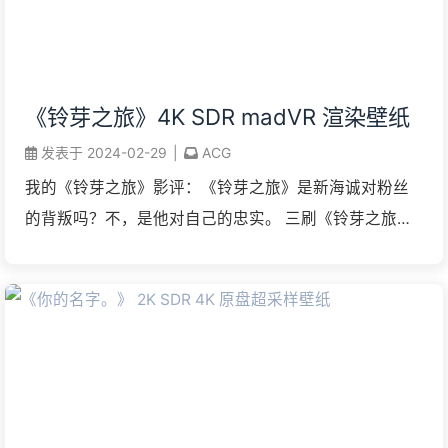
《铃芽之旅》4K SDR madVR 渲染壁纸
发表于
2024-02-29
|
ACG
我的《铃芽之旅》影评：《铃芽之旅》是新海诚对粉丝
的背叛吗？不，是他对自己的忠实。 三刷《铃芽之旅》
（『 すずめの戸締まり』， Suzume no Tojimari），继
续继承前两部作品的审美要求， ...