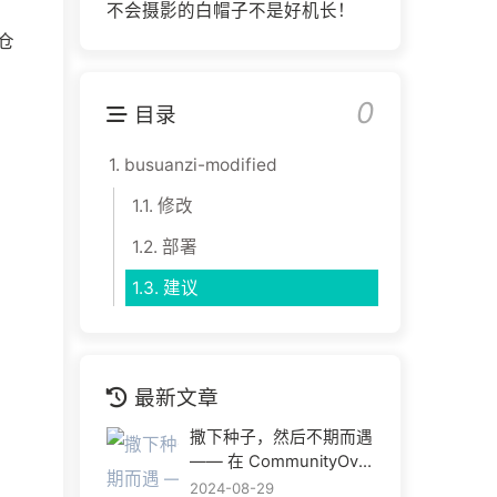
不会摄影的白帽子不是好机长！
仓
0
目录
1.
busuanzi-modified
1.1.
修改
1.2.
部署
1.3.
建议
最新文章
撒下种子，然后不期而遇
—— 在 CommunityOver
Code Asia 2024 与热爱
2024-08-29