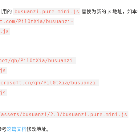
引用的
替换为新的 js 地址，如本
busuanzi.pure.mini.js
t.com/Pil0tXia/busuanzi-
.js
net/gh/Pil0tXia/busuanzi-
js
icrosoft.cn/gh/Pil0tXia/busuanzi-
js
：
/assets/busuanzi/2.3/busuanzi.pure.mini.js
参考
这篇文档
修改地址。