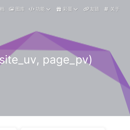
档
图库
功能
彩蛋
友链
关于
e_uv, page_pv)