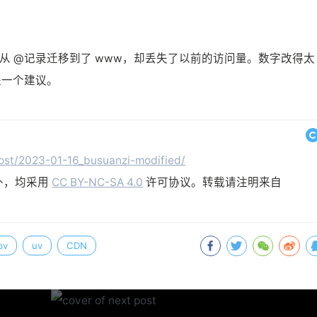
从 @记录迁移到了 www，却丢失了以前的访问量。数字改得太
是一个建议。
post/2023-01-16_busuanzi-modified/
外，均采用
CC BY-NC-SA 4.0
许可协议。转载请注明来自
pv
uv
CDN