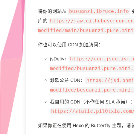
将你的网站从
busuanzi.ibruce.info
库的
https://raw.githubuserconten
modified/main/busuanzi.pure.mini
你也可以使用 CDN 加速访问：
jsDelivr:
https://cdn.jsdelivr.
modified/busuanzi.pure.mini.
渺软公益 CDN：
https://jsd.onm
modified/busuanzi.pure.mini.
我自用的 CDN（不作任何 SLA 承诺）
https://static.pil0txia.com
如果你正在使用 Hexo 的 Butterfly 主题，请