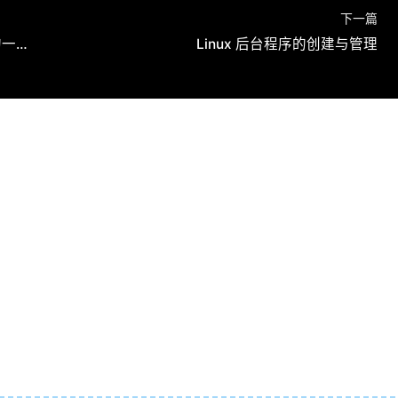
下一篇
www 域名前缀过时了吗？你需要知道的一切
Linux 后台程序的创建与管理