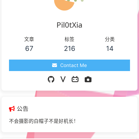
Pil0tXia
文章
标签
分类
67
216
14
Contact Me
公告
不会摄影的白帽子不是好机长！