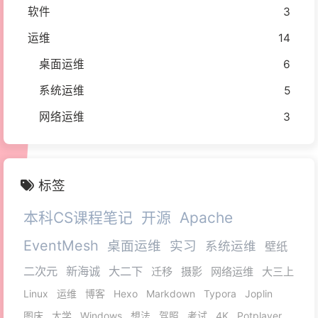
软件
3
运维
14
桌面运维
6
系统运维
5
网络运维
3
标签
本科CS课程笔记
开源
Apache
EventMesh
桌面运维
实习
系统运维
壁纸
二次元
新海诚
大二下
迁移
摄影
网络运维
大三上
Linux
运维
博客
Hexo
Markdown
Typora
Joplin
图床
大学
Windows
想法
驾照
考试
4K
Potplayer