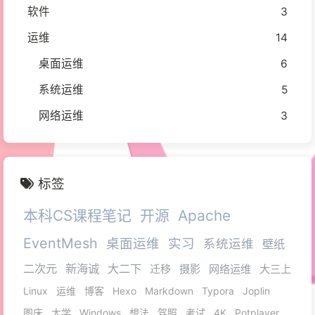
软件
3
运维
14
桌面运维
6
系统运维
5
网络运维
3
标签
本科CS课程笔记
开源
Apache
EventMesh
桌面运维
实习
系统运维
壁纸
二次元
新海诚
大二下
迁移
摄影
网络运维
大三上
Linux
运维
博客
Hexo
Markdown
Typora
Joplin
图床
大学
Windows
想法
驾照
考试
4K
Potplayer