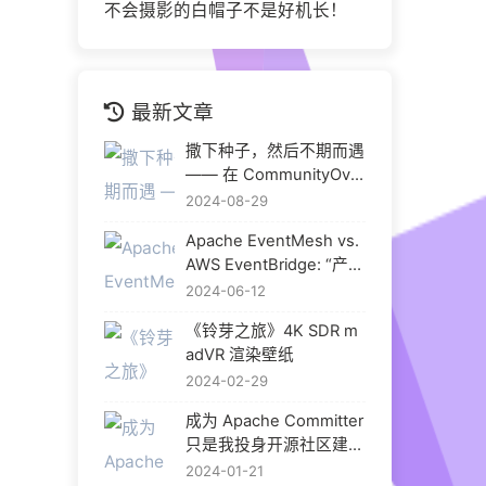
不会摄影的白帽子不是好机长！
最新文章
撒下种子，然后不期而遇
—— 在 CommunityOver
Code Asia 2024 与热爱
2024-08-29
重逢
Apache EventMesh vs.
AWS EventBridge: “产品
化” 是开源中间件的出路
2024-06-12
吗？
《铃芽之旅》4K SDR m
adVR 渲染壁纸
2024-02-29
成为 Apache Committer
只是我投身开源社区建设
的开始
2024-01-21