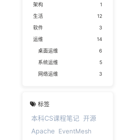
架构
1
生活
12
软件
3
运维
14
桌面运维
6
系统运维
5
网络运维
3
标签
本科CS课程笔记
开源
Apache
EventMesh