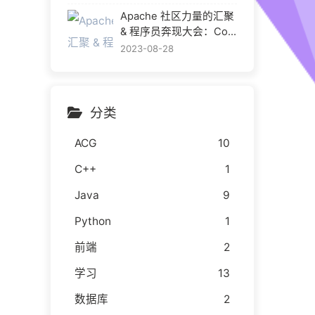
Apache 社区力量的汇聚
& 程序员奔现大会：Com
munityOverCode Asia 2
2023-08-28
023 给我的成长
分类
ACG
10
C++
1
Java
9
Python
1
前端
2
学习
13
数据库
2