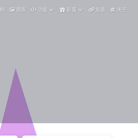
档
图库
功能
彩蛋
友链
关于