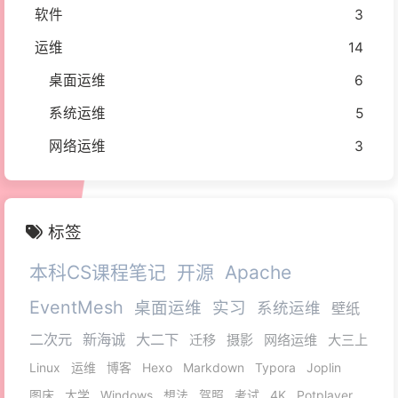
软件
3
运维
14
桌面运维
6
系统运维
5
网络运维
3
标签
本科CS课程笔记
开源
Apache
EventMesh
桌面运维
实习
系统运维
壁纸
二次元
新海诚
大二下
迁移
摄影
网络运维
大三上
Linux
运维
博客
Hexo
Markdown
Typora
Joplin
图床
大学
Windows
想法
驾照
考试
4K
Potplayer