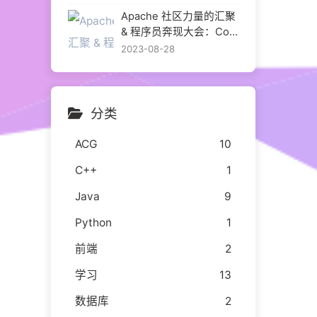
Apache 社区力量的汇聚
& 程序员奔现大会：Com
munityOverCode Asia 2
2023-08-28
023 给我的成长
分类
ACG
10
C++
1
Java
9
Python
1
前端
2
学习
13
数据库
2