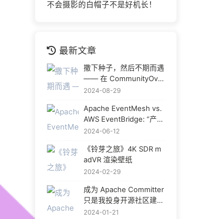
不会摄影的白帽子不是好机长！
最新文章
撒下种子，然后不期而遇
—— 在 CommunityOver
Code Asia 2024 与热爱
2024-08-29
重逢
Apache EventMesh vs.
AWS EventBridge: “产品
化” 是开源中间件的出路
2024-06-12
吗？
《铃芽之旅》4K SDR m
adVR 渲染壁纸
2024-02-29
成为 Apache Committer
只是我投身开源社区建设
的开始
2024-01-21