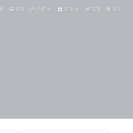
档
图库
功能
彩蛋
友链
关于