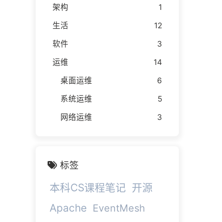
架构
1
生活
12
软件
3
运维
14
桌面运维
6
系统运维
5
网络运维
3
标签
本科CS课程笔记
开源
Apache
EventMesh