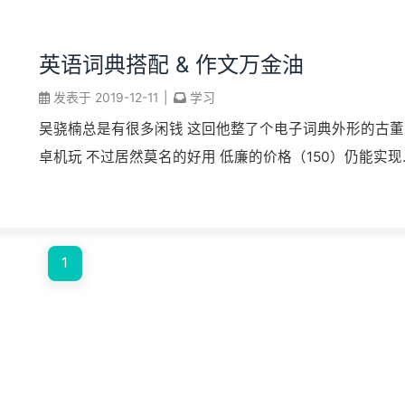
英语词典搭配 & 作文万金油
发表于
2019-12-11
|
学习
吴骁楠总是有很多闲钱 这回他整了个电子词典外形的古董
卓机玩 不过居然莫名的好用 低廉的价格（150）仍能实现
丰富功能是其一亮点，而且可以轻易地出入于学校的各个
合，甚至还拥有骁龙处理器和一颗 5 ...
1