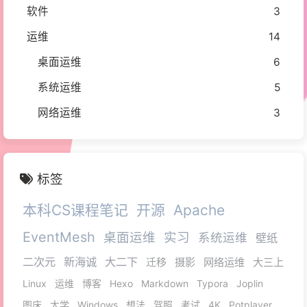
软件
3
运维
14
桌面运维
6
系统运维
5
网络运维
3
标签
本科CS课程笔记
开源
Apache
EventMesh
桌面运维
实习
系统运维
壁纸
二次元
新海诚
大二下
迁移
摄影
网络运维
大三上
Linux
运维
博客
Hexo
Markdown
Typora
Joplin
图床
大学
Windows
想法
驾照
考试
4K
Potplayer