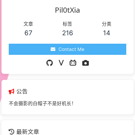
Pil0tXia
文章
标签
分类
67
216
14
Contact Me
公告
不会摄影的白帽子不是好机长！
最新文章