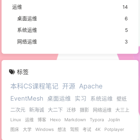
运维
14
桌面运维
6
系统运维
5
网络运维
3
标签
本科CS课程笔记
开源
Apache
EventMesh
桌面运维
实习
系统运维
壁纸
二次元
新海诚
大二下
迁移
摄影
网络运维
大三上
Linux
运维
博客
Hexo
Markdown
Typora
Joplin
图床
大学
Windows
想法
驾照
考试
4K
Potplayer