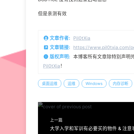
但是亲测有效
文章作者:
Pil0tXia
文章链接:
https://www.pil0txia.com/
版权声明:
本博客所有文章除特别声明
Pil0tXia
！
桌面运维
运维
Windows
内存诊断
上一篇
大学入学和军训有必要买的物件 & 注意