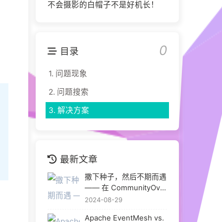
不会摄影的白帽子不是好机长！
0
目录
1.
问题现象
2.
问题搜索
3.
解决方案
最新文章
撒下种子，然后不期而遇
—— 在 CommunityOver
Code Asia 2024 与热爱
2024-08-29
重逢
Apache EventMesh vs.