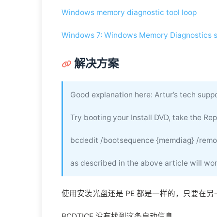
Windows memory diagnostic tool loop
Windows 7: Windows Memory Diagnostics stu
解决方案
Good explanation here: Artur’s tech supp
Try booting your Install DVD, take the R
bcdedit /bootsequence {memdiag} /rem
as described in the above article will wo
使用安装光盘还是 PE 都是一样的，只要在
BCDTICE 没有找到这条启动信息