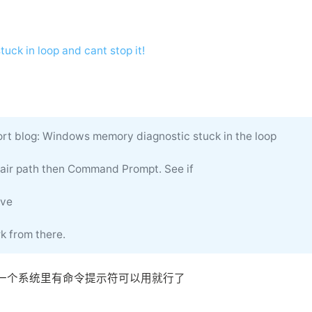
ck in loop and cant stop it!
ort blog: Windows memory diagnostic stuck in the loop
epair path then Command Prompt. See if
ove
rk from there.
另一个系统里有命令提示符可以用就行了