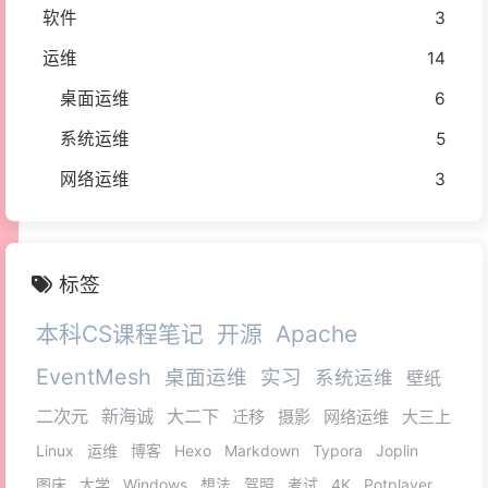
软件
3
运维
14
桌面运维
6
系统运维
5
网络运维
3
标签
本科CS课程笔记
开源
Apache
EventMesh
桌面运维
实习
系统运维
壁纸
二次元
新海诚
大二下
迁移
摄影
网络运维
大三上
Linux
运维
博客
Hexo
Markdown
Typora
Joplin
图床
大学
Windows
想法
驾照
考试
4K
Potplayer